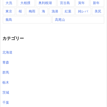
大洗
大相撲
奥利根湖
宮古島
寅年
新年
東京
桜
梅雨
海
漁港
紅葉
純レバ
美尻
蕪島
高尾山
カテゴリー
北海道
青森
群馬
栃木
茨城
千葉