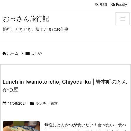

Feedly
RSS
おっさん旅行記

旅行、ときどき、飯！たまにお仕事

メニュ

サイド

ホーム
>

はしや

前へ

Lunch in Iwamoto-cho, Chiyoda-ku | 岩本町のとん
次へ
かつ屋

検索

11/06/2024

ランチ
,
東京
無性にとんかつが食いたい！食べたい、食べ