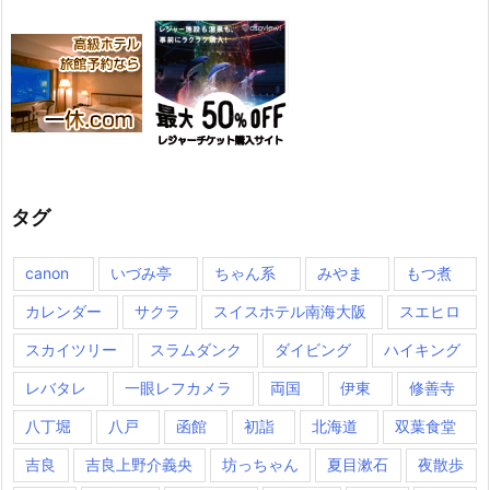
タグ
canon
いづみ亭
ちゃん系
みやま
もつ煮
カレンダー
サクラ
スイスホテル南海大阪
スエヒロ
スカイツリー
スラムダンク
ダイビング
ハイキング
レバタレ
一眼レフカメラ
両国
伊東
修善寺
八丁堀
八戸
函館
初詣
北海道
双葉食堂
吉良
吉良上野介義央
坊っちゃん
夏目漱石
夜散歩