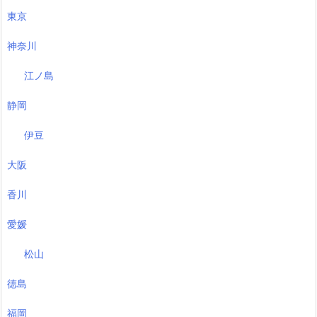
東京
神奈川
江ノ島
静岡
伊豆
大阪
香川
愛媛
松山
徳島
福岡