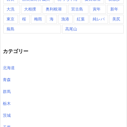
大洗
大相撲
奥利根湖
宮古島
寅年
新年
東京
桜
梅雨
海
漁港
紅葉
純レバ
美尻
蕪島
高尾山
カテゴリー
北海道
青森
群馬
栃木
茨城