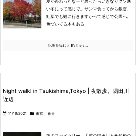
夏が終わったなーと思ったらいきなりクソ寒
い冬にって感じで。
サンマ食ってから銀杏、
紅葉でも観に行きますかって感じで公園へ。
色づいてる木もある
記事を読む
It’s the s ...
Night walk! in Tsukishima,Tokyo | 夜散歩。隅田川
近辺

11/19/2021

東京
,
夜景
夜のスカイツリー。
手前の隅田川と永代橋の