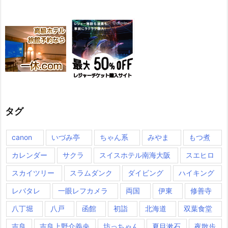
タグ
canon
いづみ亭
ちゃん系
みやま
もつ煮
カレンダー
サクラ
スイスホテル南海大阪
スエヒロ
スカイツリー
スラムダンク
ダイビング
ハイキング
レバタレ
一眼レフカメラ
両国
伊東
修善寺
八丁堀
八戸
函館
初詣
北海道
双葉食堂
吉良
吉良上野介義央
坊っちゃん
夏目漱石
夜散歩