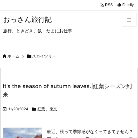

Feedly
RSS
おっさん旅行記

旅行、ときどき、飯！たまにお仕事

メニュ

サイド

ホーム
>

スカイツリー

前へ

It’s the season of autumn leaves.|紅葉シーズン到
次へ
来

検索

11/20/2024

紅葉
,
東京
最近、秋って季節感がなくってきてません？