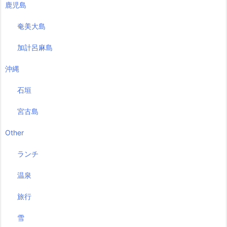
鹿児島
奄美大島
加計呂麻島
沖縄
石垣
宮古島
Other
ランチ
温泉
旅行
雪