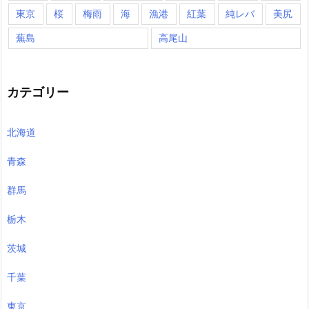
東京
桜
梅雨
海
漁港
紅葉
純レバ
美尻
蕪島
高尾山
カテゴリー
北海道
青森
群馬
栃木
茨城
千葉
東京