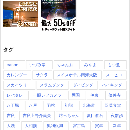
タグ
canon
いづみ亭
ちゃん系
みやま
もつ煮
カレンダー
サクラ
スイスホテル南海大阪
スエヒロ
スカイツリー
スラムダンク
ダイビング
ハイキング
レバタレ
一眼レフカメラ
両国
伊東
修善寺
八丁堀
八戸
函館
初詣
北海道
双葉食堂
吉良
吉良上野介義央
坊っちゃん
夏目漱石
夜散歩
大洗
大相撲
奥利根湖
宮古島
寅年
新年