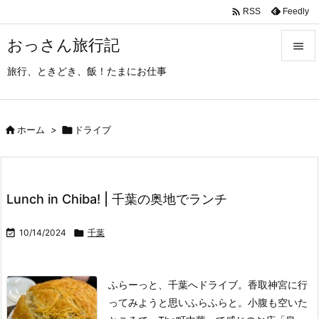

Feedly
RSS
おっさん旅行記

旅行、ときどき、飯！たまにお仕事

メニュ

サイド

ホーム
>

ドライブ

前へ

Lunch in Chiba! | 千葉の奥地でランチ
次へ


10/14/2024

千葉
検索
ふらーっと、千葉へドライブ。
香取神宮に行
ってみようと思いふらふらと。小腹も空いた