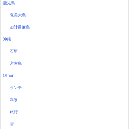
鹿児島
奄美大島
加計呂麻島
沖縄
石垣
宮古島
Other
ランチ
温泉
旅行
雪