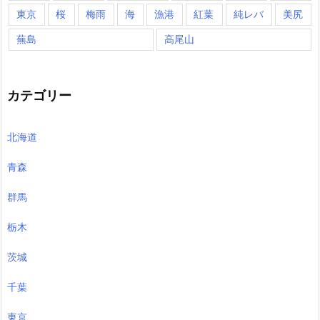
東京
桜
梅雨
海
漁港
紅葉
純レバ
美尻
蕪島
高尾山
カテゴリー
北海道
青森
群馬
栃木
茨城
千葉
東京