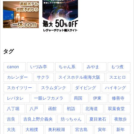
タグ
canon
いづみ亭
ちゃん系
みやま
もつ煮
カレンダー
サクラ
スイスホテル南海大阪
スエヒロ
スカイツリー
スラムダンク
ダイビング
ハイキング
レバタレ
一眼レフカメラ
両国
伊東
修善寺
八丁堀
八戸
函館
初詣
北海道
双葉食堂
吉良
吉良上野介義央
坊っちゃん
夏目漱石
夜散歩
大洗
大相撲
奥利根湖
宮古島
寅年
新年