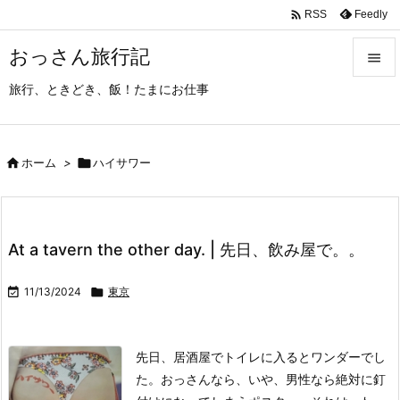

Feedly
RSS
おっさん旅行記

旅行、ときどき、飯！たまにお仕事

メニュ

サイド

ホーム
>

ハイサワー

前へ

At a tavern the other day. | 先日、飲み屋で。。
次へ


11/13/2024

東京
検索
先日、居酒屋でトイレに入るとワンダーでし
た。
おっさんなら、いや、男性なら絶対に釘