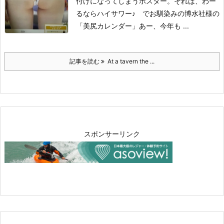
付けになってしまうポスター。
それは、わー
るならハイサワー♪ でお馴染みの博水社様の
「美尻カレンダー」
あー、今年も ...
記事を読む
At a tavern the ...
スポンサーリンク