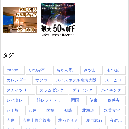
タグ
canon
いづみ亭
ちゃん系
みやま
もつ煮
カレンダー
サクラ
スイスホテル南海大阪
スエヒロ
スカイツリー
スラムダンク
ダイビング
ハイキング
レバタレ
一眼レフカメラ
両国
伊東
修善寺
八丁堀
八戸
函館
初詣
北海道
双葉食堂
吉良
吉良上野介義央
坊っちゃん
夏目漱石
夜散歩