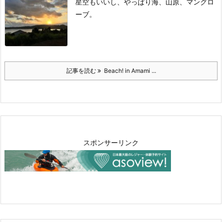
星空もいいし、やっぱり海、山原、マングロ
ーブ。
記事を読む
Beach! in Amami ...
スポンサーリンク