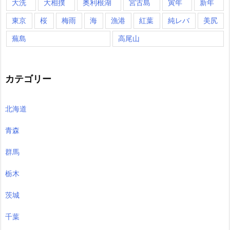
大洗
大相撲
奥利根湖
宮古島
寅年
新年
東京
桜
梅雨
海
漁港
紅葉
純レバ
美尻
蕪島
高尾山
カテゴリー
北海道
青森
群馬
栃木
茨城
千葉