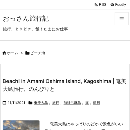

Feedly
RSS
おっさん旅行記

旅行、ときどき、飯！たまにお仕事

メニュ

サイド

ホーム
>

ビーチ海

前へ

Beach! in Amami Oshima Island, Kagoshima | 奄美
次へ
大島旅行。のんびりと

検索

11/11/2021

奄美大島
,
旅行
,
加計呂麻島
,
海
,
朝日
奄美大島はやっぱりのどかで景色がいい！