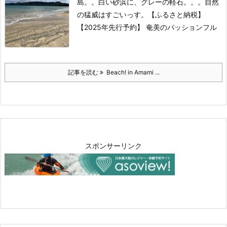
島。。
白い砂浜に、グレーの軽石。。。
自然
の猛威はすごいっす。
【ふるさと納税】
【2025年先行予約】 奄美のパッションフル
記事を読む
Beach! in Amami ...
スポンサーリンク