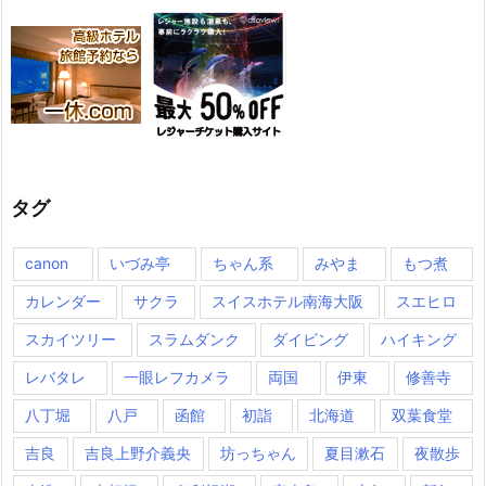
タグ
canon
いづみ亭
ちゃん系
みやま
もつ煮
カレンダー
サクラ
スイスホテル南海大阪
スエヒロ
スカイツリー
スラムダンク
ダイビング
ハイキング
レバタレ
一眼レフカメラ
両国
伊東
修善寺
八丁堀
八戸
函館
初詣
北海道
双葉食堂
吉良
吉良上野介義央
坊っちゃん
夏目漱石
夜散歩