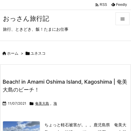

Feedly
RSS
おっさん旅行記

旅行、ときどき、飯！たまにお仕事

メニュ

サイド

ホーム
>

ユネスコ

前へ

Beach! in Amami Oshima Island, Kagoshima | 奄美
次へ
大島のビーチ！

検索

11/07/2021

奄美大島
,
海
ちょっと軽石被害が。。。
鹿児島県 奄美大