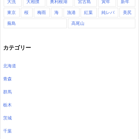
大洗
大相撲
奥利根湖
宮古島
寅年
新年
東京
桜
梅雨
海
漁港
紅葉
純レバ
美尻
蕪島
高尾山
カテゴリー
北海道
青森
群馬
栃木
茨城
千葉