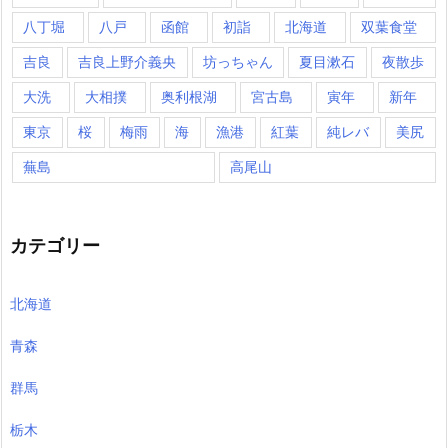
八丁堀
八戸
函館
初詣
北海道
双葉食堂
吉良
吉良上野介義央
坊っちゃん
夏目漱石
夜散歩
大洗
大相撲
奥利根湖
宮古島
寅年
新年
東京
桜
梅雨
海
漁港
紅葉
純レバ
美尻
蕪島
高尾山
カテゴリー
北海道
青森
群馬
栃木