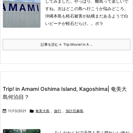
してみました。
やっぱり、離島って楽しいで
すね。
次はどこの島へ行こうか悩みどころ。
沖縄本島も軽石被害が結構まだあるようで白
いビーチが軽石だらけ。。
ボラ
記事を読む
Trip Movie! in A ...
Trip! in Amami Oshima Island, Kagoshima| 奄美大
島何泊目？

11/13/2021

奄美大島
,
旅行
,
加計呂麻島
なんだかんだで天気も良く晴れいい旅だ