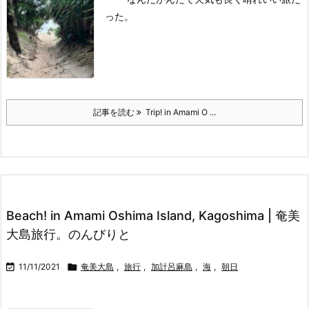
った。
記事を読む
Trip! in Amami O ...
Beach! in Amami Oshima Island, Kagoshima | 奄美
大島旅行。のんびりと

11/11/2021

奄美大島
,
旅行
,
加計呂麻島
,
海
,
朝日