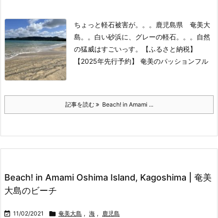
ちょっと軽石被害が。。。
鹿児島県 奄美大
島。。
白い砂浜に、グレーの軽石。。。
自然
の猛威はすごいっす。
【ふるさと納税】
【2025年先行予約】 奄美のパッションフル
記事を読む
Beach! in Amami ...
Beach! in Amami Oshima Island, Kagoshima | 奄美
大島のビーチ

11/02/2021

奄美大島
,
海
,
鹿児島