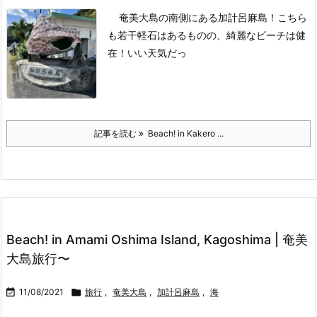
奄美大島の南側にある加計呂麻島！
こちら
も若干軽石はあるものの、綺麗なビーチは健
在！
いい天気だっ
記事を読む
Beach! in Kakero ...
Beach! in Amami Oshima Island, Kagoshima | 奄美
大島旅行〜

11/08/2021

旅行
,
奄美大島
,
加計呂麻島
,
海