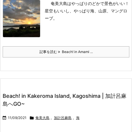
奄美大島はやっぱりのどかで景色がいい！
星空もいいし、やっぱり海、山原、マングロ
ーブ。
記事を読む
Beach! in Amami ...
Beach! in Kakeroma Island, Kagoshima | 加計呂麻
島へGO~

11/09/2021

奄美大島
,
加計呂麻島
,
海