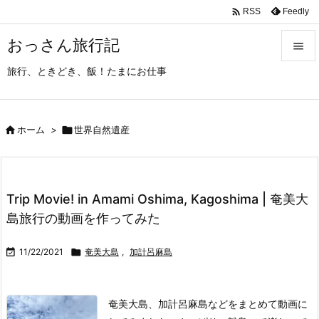

Feedly
RSS
おっさん旅行記

旅行、ときどき、飯！たまにお仕事

メニュ

サイド

ホーム
>

世界自然遺産

前へ

Trip Movie! in Amami Oshima, Kagoshima | 奄美大
次へ
島旅行の動画を作ってみた

検索

11/22/2021

奄美大島
,
加計呂麻島
奄美大島、加計呂麻島などをまとめて動画に