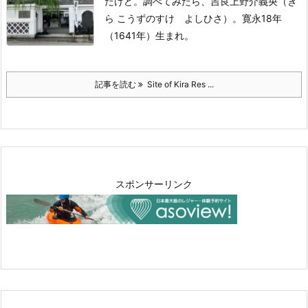
だけど。
調べてみたら、吉良上野介義央（き
ら こうずのすけ よしひさ）。
寛永18年
（1641年）生まれ。
記事を読む
Site of Kira Res ...
スポンサーリンク