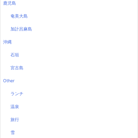
鹿児島
奄美大島
加計呂麻島
沖縄
石垣
宮古島
Other
ランチ
温泉
旅行
雪