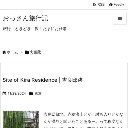

Feedly
RSS
おっさん旅行記

旅行、ときどき、飯！たまにお仕事

メニュ

サイド

ホーム
>

忠臣蔵

前へ

Site of Kira Residence | 吉良邸跡
次へ


11/29/2024

東京
検索
吉良邸跡地。
赤穂浪士とか、討ち入りとかな
んか漠然と聞いたことあるー。って程度なん