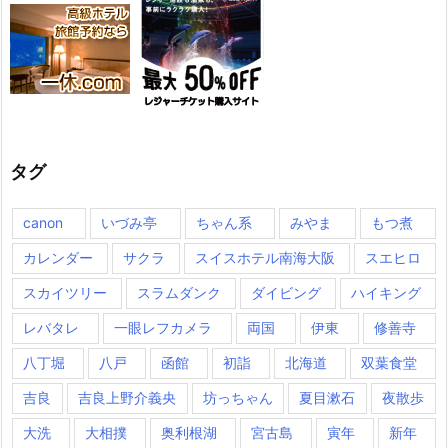
タグ
canon
いづみ亭
ちゃん系
みやま
もつ煮
カレンダー
サクラ
スイスホテル南海大阪
スエヒロ
スカイツリー
スラムダンク
ダイビング
ハイキング
レバタレ
一眼レフカメラ
両国
伊東
修善寺
八丁堀
八戸
函館
初詣
北海道
双葉食堂
吉良
吉良上野介義央
坊っちゃん
夏目漱石
夜散歩
大洗
大相撲
奥利根湖
宮古島
寅年
新年