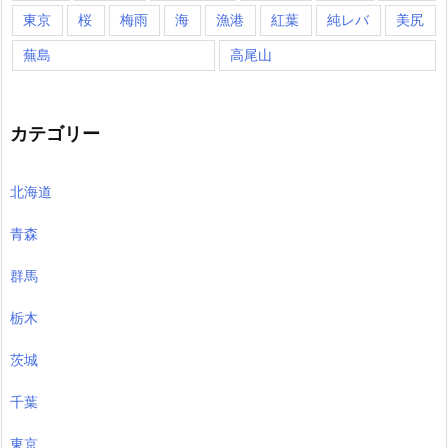
東京
桜
梅雨
海
漁港
紅葉
純レバ
美尻
蕪島
高尾山
カテゴリー
北海道
青森
群馬
栃木
茨城
千葉
東京