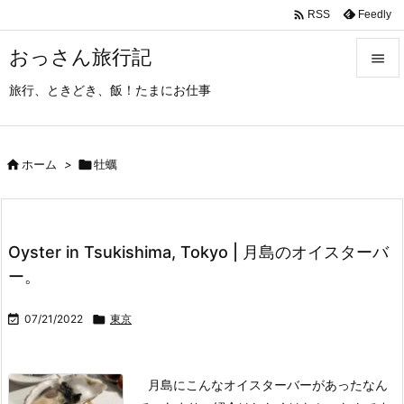

Feedly
RSS
おっさん旅行記

旅行、ときどき、飯！たまにお仕事

メニュ

サイド

ホーム
>

牡蠣

前へ

Oyster in Tsukishima, Tokyo | 月島のオイスターバ
次へ
ー。

検索

07/21/2022

東京
月島にこんなオイスターバーがあったなん