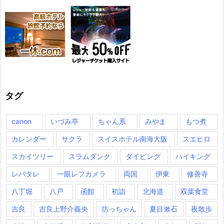
タグ
canon
いづみ亭
ちゃん系
みやま
もつ煮
カレンダー
サクラ
スイスホテル南海大阪
スエヒロ
スカイツリー
スラムダンク
ダイビング
ハイキング
レバタレ
一眼レフカメラ
両国
伊東
修善寺
八丁堀
八戸
函館
初詣
北海道
双葉食堂
吉良
吉良上野介義央
坊っちゃん
夏目漱石
夜散歩