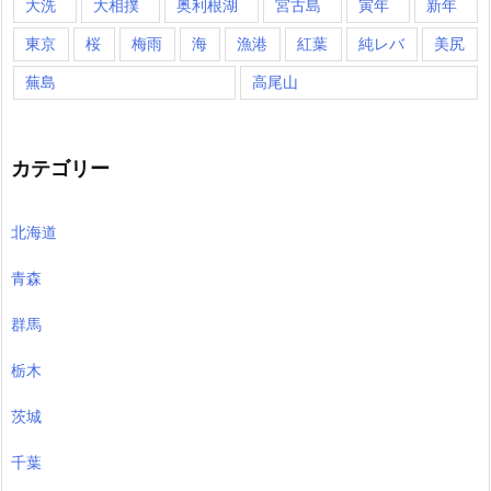
大洗
大相撲
奥利根湖
宮古島
寅年
新年
東京
桜
梅雨
海
漁港
紅葉
純レバ
美尻
蕪島
高尾山
カテゴリー
北海道
青森
群馬
栃木
茨城
千葉