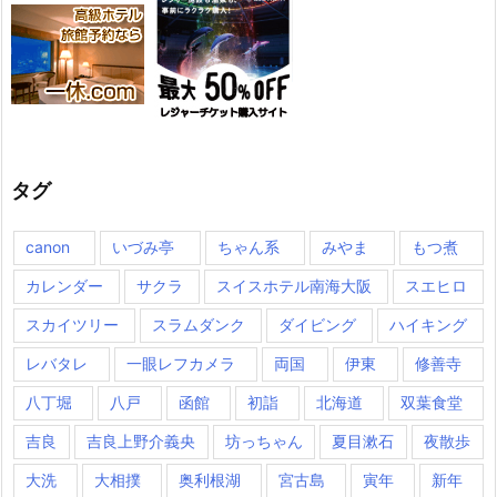
タグ
canon
いづみ亭
ちゃん系
みやま
もつ煮
カレンダー
サクラ
スイスホテル南海大阪
スエヒロ
スカイツリー
スラムダンク
ダイビング
ハイキング
レバタレ
一眼レフカメラ
両国
伊東
修善寺
八丁堀
八戸
函館
初詣
北海道
双葉食堂
吉良
吉良上野介義央
坊っちゃん
夏目漱石
夜散歩
大洗
大相撲
奥利根湖
宮古島
寅年
新年