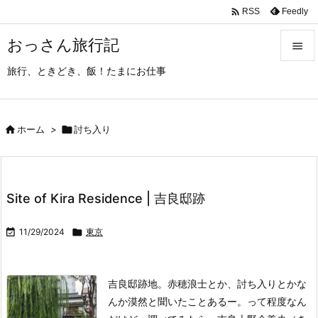

Feedly
RSS
おっさん旅行記

旅行、ときどき、飯！たまにお仕事

メニュ

サイド

ホーム
>

討ち入り

前へ

Site of Kira Residence | 吉良邸跡
次へ


11/29/2024

東京
検索
吉良邸跡地。
赤穂浪士とか、討ち入りとかな
んか漠然と聞いたことあるー。って程度なん