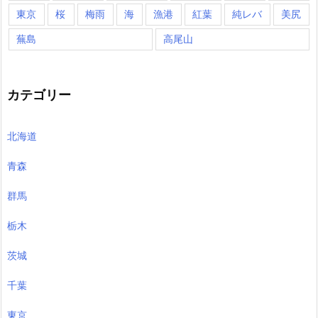
東京
桜
梅雨
海
漁港
紅葉
純レバ
美尻
蕪島
高尾山
カテゴリー
北海道
青森
群馬
栃木
茨城
千葉
東京