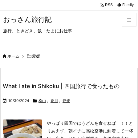

Feedly
RSS
おっさん旅行記

旅行、ときどき、飯！たまにお仕事

メニュ

サイド

ホーム
>

愛媛

前へ

What I ate in Shikoku | 四国旅行で食ったもの
次へ


10/30/2024

松山
,
香川
,
愛媛
検索
やっぱり四国ではうどんを食せねば！！！
と
りあえず、朝イチに高松空港に到着して一杯