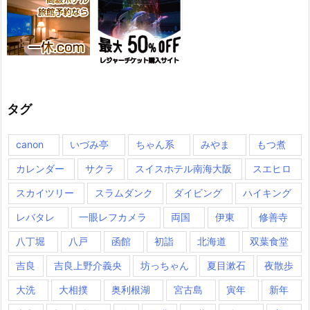
タグ
canon
いづみ亭
ちゃん系
みやま
もつ煮
カレンダー
サクラ
スイスホテル南海大阪
スエヒロ
スカイツリー
スラムダンク
ダイビング
ハイキング
レバタレ
一眼レフカメラ
両国
伊東
修善寺
八丁堀
八戸
函館
初詣
北海道
双葉食堂
吉良
吉良上野介義央
坊っちゃん
夏目漱石
夜散歩
大洗
大相撲
奥利根湖
宮古島
寅年
新年