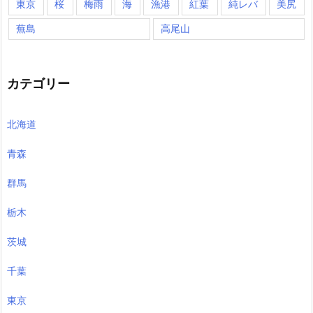
東京
桜
梅雨
海
漁港
紅葉
純レバ
美尻
蕪島
高尾山
カテゴリー
北海道
青森
群馬
栃木
茨城
千葉
東京