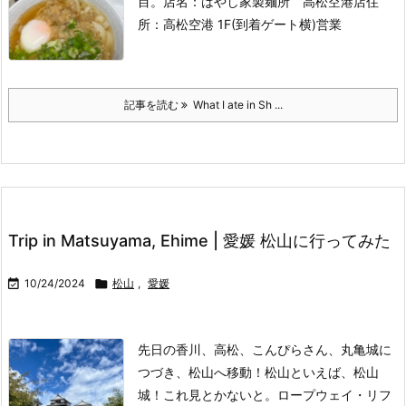
目。
店名：はやし家製麺所 高松空港店
住
所：高松空港 1F(到着ゲート横)
営業
記事を読む
What I ate in Sh ...
Trip in Matsuyama, Ehime | 愛媛 松山に行ってみた

10/24/2024

松山
,
愛媛
先日の香川、高松、こんぴらさん、丸亀城に
つづき、松山へ移動！
松山といえば、松山
城！これ見とかないと。
ロープウェイ・リフ