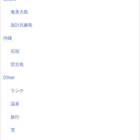
奄美大島
加計呂麻島
沖縄
石垣
宮古島
Other
ランチ
温泉
旅行
雪