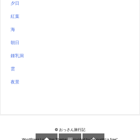
夕日
紅葉
海
朝日
鍾乳洞
雲
夜景
©
おっさん旅行記



WordPress Luxeritas Theme is provided by "
Thought is free
".