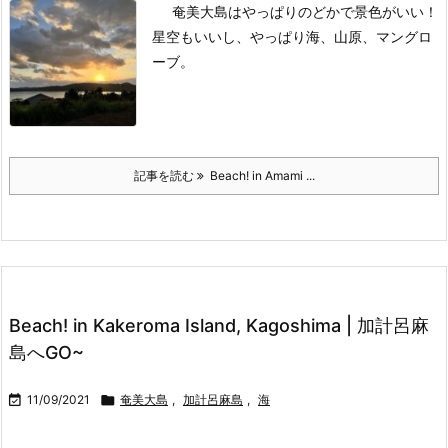
奄美大島はやっぱりのどかで景色がいい！
星空もいいし、やっぱり海、山原、マングロ
ーブ。
記事を読む
Beach! in Amami ...
Beach! in Kakeroma Island, Kagoshima | 加計呂麻
島へGO~

11/09/2021

奄美大島
,
加計呂麻島
,
海