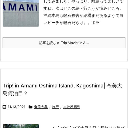
してみました。
やっぱり、離島って楽しいで
すね。
次はどこの島へ行こうか悩みどころ。
沖縄本島も軽石被害が結構まだあるようで白
いビーチが軽石だらけ。。
ボラ
記事を読む
Trip Movie! in A ...
Trip! in Amami Oshima Island, Kagoshima| 奄美大
島何泊目？

11/13/2021

奄美大島
,
旅行
,
加計呂麻島
なんだかんだで天気も良く晴れいい旅だ