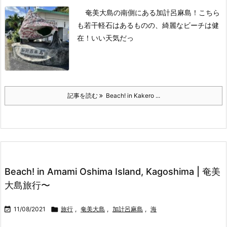
奄美大島の南側にある加計呂麻島！
こちら
も若干軽石はあるものの、綺麗なビーチは健
在！
いい天気だっ
記事を読む
Beach! in Kakero ...
Beach! in Amami Oshima Island, Kagoshima | 奄美
大島旅行〜

11/08/2021

旅行
,
奄美大島
,
加計呂麻島
,
海