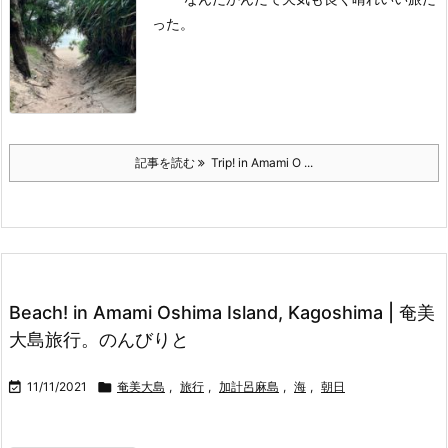
った。
記事を読む
Trip! in Amami O ...
Beach! in Amami Oshima Island, Kagoshima | 奄美
大島旅行。のんびりと

11/11/2021

奄美大島
,
旅行
,
加計呂麻島
,
海
,
朝日