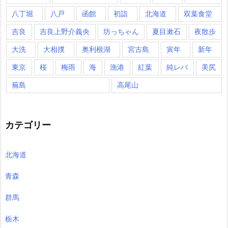
八丁堀
八戸
函館
初詣
北海道
双葉食堂
吉良
吉良上野介義央
坊っちゃん
夏目漱石
夜散歩
大洗
大相撲
奥利根湖
宮古島
寅年
新年
東京
桜
梅雨
海
漁港
紅葉
純レバ
美尻
蕪島
高尾山
カテゴリー
北海道
青森
群馬
栃木