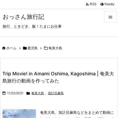

Feedly
RSS
おっさん旅行記

旅行、ときどき、飯！たまにお仕事

メニュ

サイド

ホーム
>

鹿児島
>

奄美大島

前へ

Trip Movie! in Amami Oshima, Kagoshima | 奄美大
次へ
島旅行の動画を作ってみた

検索

11/22/2021

奄美大島
,
加計呂麻島
奄美大島、加計呂麻島などをまとめて動画に