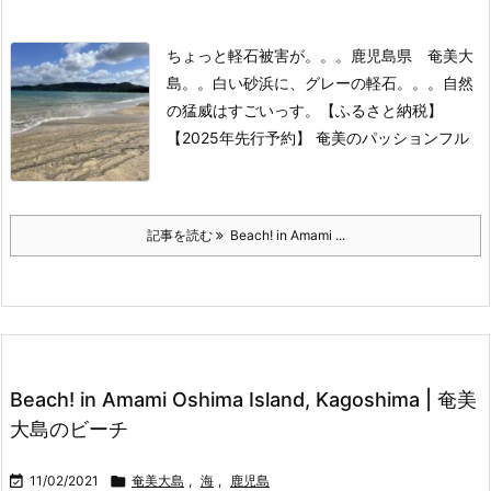
ちょっと軽石被害が。。。
鹿児島県 奄美大
島。。
白い砂浜に、グレーの軽石。。。
自然
の猛威はすごいっす。
【ふるさと納税】
【2025年先行予約】 奄美のパッションフル
記事を読む
Beach! in Amami ...
Beach! in Amami Oshima Island, Kagoshima | 奄美
大島のビーチ

11/02/2021

奄美大島
,
海
,
鹿児島