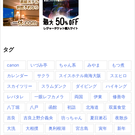
タグ
canon
いづみ亭
ちゃん系
みやま
もつ煮
カレンダー
サクラ
スイスホテル南海大阪
スエヒロ
スカイツリー
スラムダンク
ダイビング
ハイキング
レバタレ
一眼レフカメラ
両国
伊東
修善寺
八丁堀
八戸
函館
初詣
北海道
双葉食堂
吉良
吉良上野介義央
坊っちゃん
夏目漱石
夜散歩
大洗
大相撲
奥利根湖
宮古島
寅年
新年