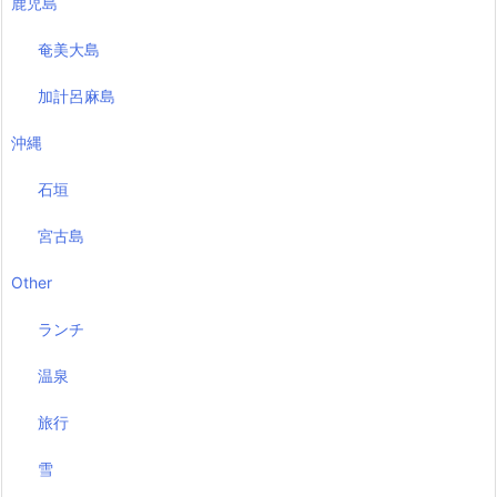
鹿児島
奄美大島
加計呂麻島
沖縄
石垣
宮古島
Other
ランチ
温泉
旅行
雪