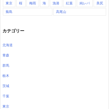
東京
桜
梅雨
海
漁港
紅葉
純レバ
美尻
蕪島
高尾山
カテゴリー
北海道
青森
群馬
栃木
茨城
千葉
東京