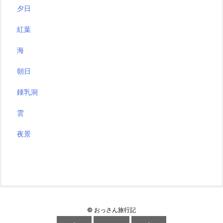
夕日
紅葉
海
朝日
鍾乳洞
雲
夜景
©
おっさん旅行記