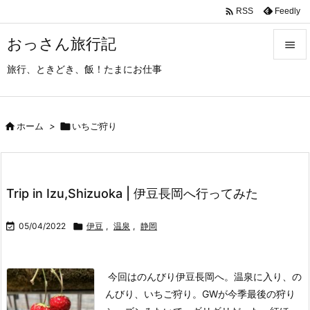

Feedly
RSS
おっさん旅行記

旅行、ときどき、飯！たまにお仕事

メニュ

サイド

ホーム
>

いちご狩り

前へ

Trip in Izu,Shizuoka | 伊豆長岡へ行ってみた
次へ


05/04/2022

伊豆
,
温泉
,
静岡
検索
今回はのんびり伊豆長岡へ。
温泉に入り、の
んびり、いちご狩り。
GWが今季最後の狩り