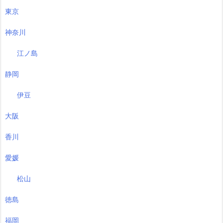
東京
神奈川
江ノ島
静岡
伊豆
大阪
香川
愛媛
松山
徳島
福岡