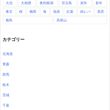
大洗
大相撲
奥利根湖
宮古島
寅年
新年
東京
桜
梅雨
海
漁港
紅葉
純レバ
美尻
蕪島
高尾山
カテゴリー
北海道
青森
群馬
栃木
茨城
千葉