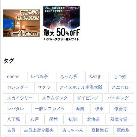
タグ
canon
いづみ亭
ちゃん系
みやま
もつ煮
カレンダー
サクラ
スイスホテル南海大阪
スエヒロ
スカイツリー
スラムダンク
ダイビング
ハイキング
レバタレ
一眼レフカメラ
両国
伊東
修善寺
八丁堀
八戸
函館
初詣
北海道
双葉食堂
吉良
吉良上野介義央
坊っちゃん
夏目漱石
夜散歩