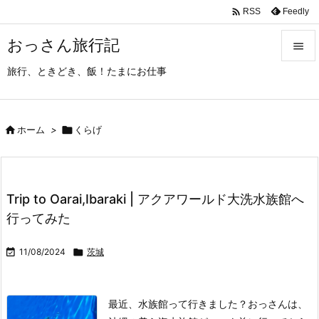

Feedly
RSS
おっさん旅行記

旅行、ときどき、飯！たまにお仕事

メニュ

サイド

ホーム
>

くらげ

前へ

Trip to Oarai,Ibaraki | アクアワールド大洗水族館へ
次へ
行ってみた

検索

11/08/2024

茨城
最近、水族館って行きました？
おっさんは、