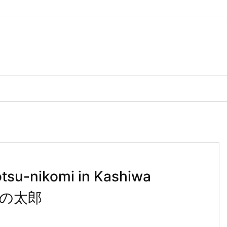
otsu-nikomi in Kashiwa
| 噂の太郎