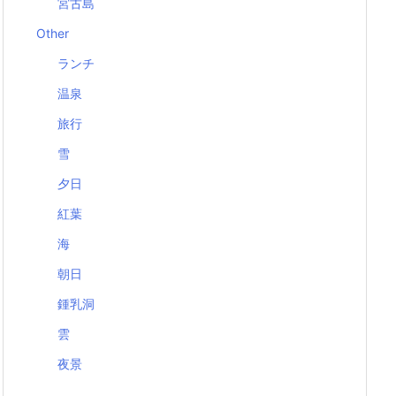
宮古島
Other
ランチ
温泉
旅行
雪
夕日
紅葉
海
朝日
鍾乳洞
雲
夜景