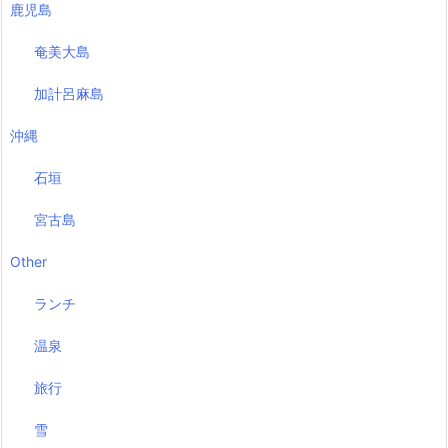
鹿児島
奄美大島
加計呂麻島
沖縄
石垣
宮古島
Other
ランチ
温泉
旅行
雪