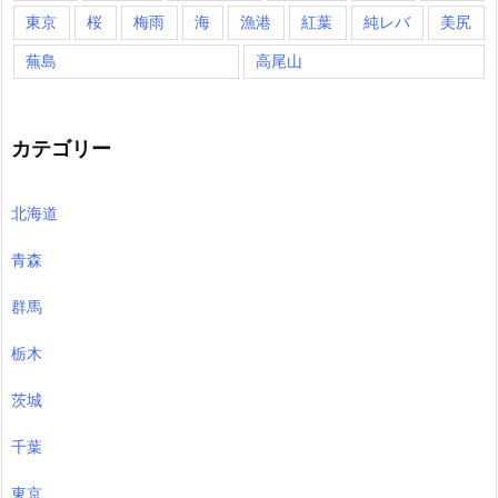
東京
桜
梅雨
海
漁港
紅葉
純レバ
美尻
蕪島
高尾山
カテゴリー
北海道
青森
群馬
栃木
茨城
千葉
東京