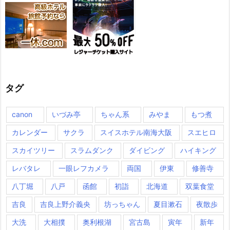
タグ
canon
いづみ亭
ちゃん系
みやま
もつ煮
カレンダー
サクラ
スイスホテル南海大阪
スエヒロ
スカイツリー
スラムダンク
ダイビング
ハイキング
レバタレ
一眼レフカメラ
両国
伊東
修善寺
八丁堀
八戸
函館
初詣
北海道
双葉食堂
吉良
吉良上野介義央
坊っちゃん
夏目漱石
夜散歩
大洗
大相撲
奥利根湖
宮古島
寅年
新年