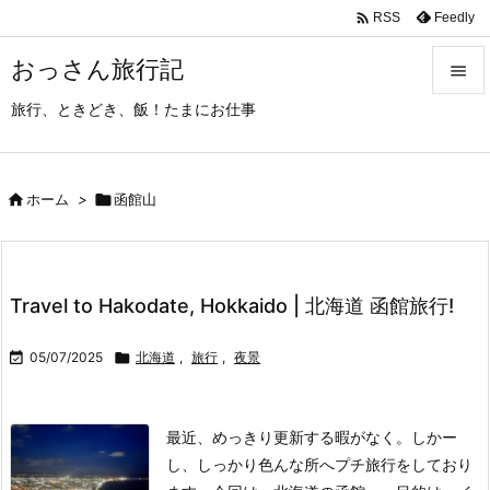

Feedly
RSS
おっさん旅行記

旅行、ときどき、飯！たまにお仕事

メニュ

サイド

ホーム
>

函館山

前へ

Travel to Hakodate, Hokkaido | 北海道 函館旅行!
次へ


05/07/2025

北海道
,
旅行
,
夜景
検索
最近、めっきり更新する暇がなく。
しかー
し、しっかり色んな所へプチ旅行をしており