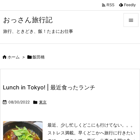

Feedly
RSS
おっさん旅行記

旅行、ときどき、飯！たまにお仕事

メニュ

サイド

ホーム
>

飯田橋

前へ

Lunch in Tokyo! | 最近食ったランチ
次へ


08/30/2022

東京
検索
最近、少し忙しくどこにも行けてない。。。
ストレス満載。早くどこかへ旅行に行きたい