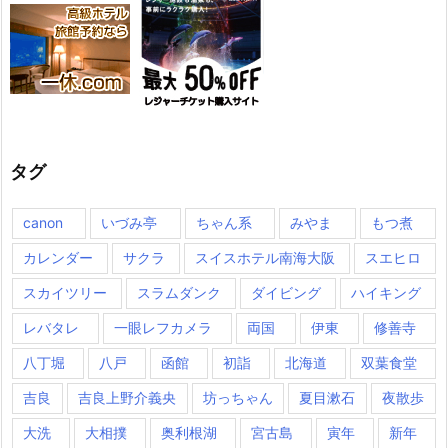
タグ
canon
いづみ亭
ちゃん系
みやま
もつ煮
カレンダー
サクラ
スイスホテル南海大阪
スエヒロ
スカイツリー
スラムダンク
ダイビング
ハイキング
レバタレ
一眼レフカメラ
両国
伊東
修善寺
八丁堀
八戸
函館
初詣
北海道
双葉食堂
吉良
吉良上野介義央
坊っちゃん
夏目漱石
夜散歩
大洗
大相撲
奥利根湖
宮古島
寅年
新年