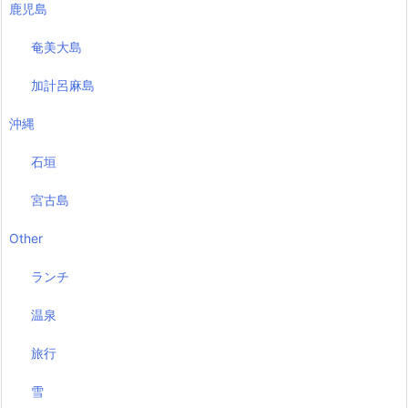
鹿児島
奄美大島
加計呂麻島
沖縄
石垣
宮古島
Other
ランチ
温泉
旅行
雪