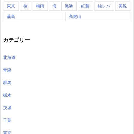
東京
桜
梅雨
海
漁港
紅葉
純レバ
美尻
蕪島
高尾山
カテゴリー
北海道
青森
群馬
栃木
茨城
千葉
東京