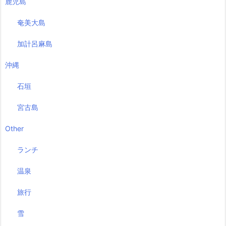
鹿児島
奄美大島
加計呂麻島
沖縄
石垣
宮古島
Other
ランチ
温泉
旅行
雪