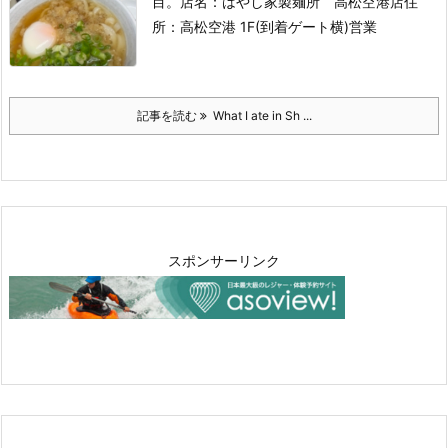
目。
店名：はやし家製麺所 高松空港店
住
所：高松空港 1F(到着ゲート横)
営業
記事を読む
What I ate in Sh ...
スポンサーリンク