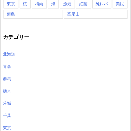
東京
桜
梅雨
海
漁港
紅葉
純レバ
美尻
蕪島
高尾山
カテゴリー
北海道
青森
群馬
栃木
茨城
千葉
東京