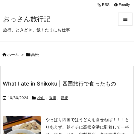

Feedly
RSS
おっさん旅行記

旅行、ときどき、飯！たまにお仕事

メニュ

サイド

ホーム
>

高松

前へ

What I ate in Shikoku | 四国旅行で食ったもの
次へ


10/30/2024

松山
,
香川
,
愛媛
検索
やっぱり四国ではうどんを食せねば！！！
と
りあえず、朝イチに高松空港に到着して一杯