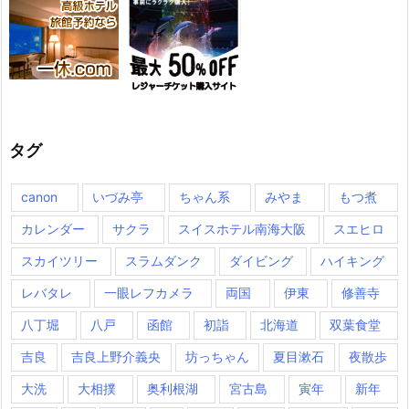
タグ
canon
いづみ亭
ちゃん系
みやま
もつ煮
カレンダー
サクラ
スイスホテル南海大阪
スエヒロ
スカイツリー
スラムダンク
ダイビング
ハイキング
レバタレ
一眼レフカメラ
両国
伊東
修善寺
八丁堀
八戸
函館
初詣
北海道
双葉食堂
吉良
吉良上野介義央
坊っちゃん
夏目漱石
夜散歩
大洗
大相撲
奥利根湖
宮古島
寅年
新年