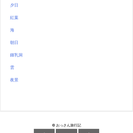
夕日
紅葉
海
朝日
鍾乳洞
雲
夜景
©
おっさん旅行記