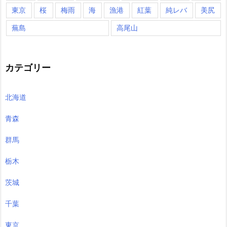
東京
桜
梅雨
海
漁港
紅葉
純レバ
美尻
蕪島
高尾山
カテゴリー
北海道
青森
群馬
栃木
茨城
千葉
東京