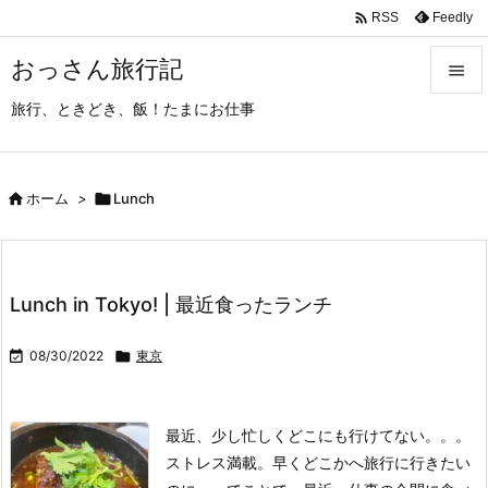

Feedly
RSS
おっさん旅行記

旅行、ときどき、飯！たまにお仕事

メニュ

サイド

ホーム
>

Lunch

前へ

Lunch in Tokyo! | 最近食ったランチ
次へ


08/30/2022

東京
検索
最近、少し忙しくどこにも行けてない。。。
ストレス満載。早くどこかへ旅行に行きたい