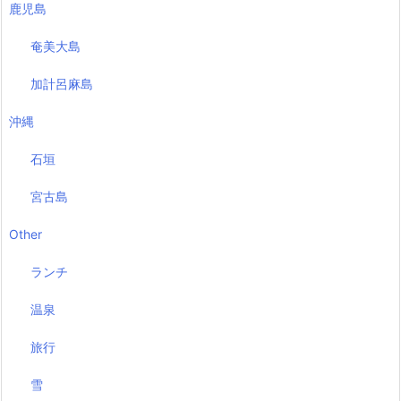
鹿児島
奄美大島
加計呂麻島
沖縄
石垣
宮古島
Other
ランチ
温泉
旅行
雪