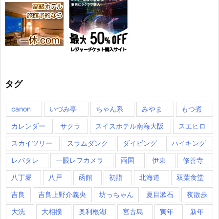
タグ
canon
いづみ亭
ちゃん系
みやま
もつ煮
カレンダー
サクラ
スイスホテル南海大阪
スエヒロ
スカイツリー
スラムダンク
ダイビング
ハイキング
レバタレ
一眼レフカメラ
両国
伊東
修善寺
八丁堀
八戸
函館
初詣
北海道
双葉食堂
吉良
吉良上野介義央
坊っちゃん
夏目漱石
夜散歩
大洗
大相撲
奥利根湖
宮古島
寅年
新年