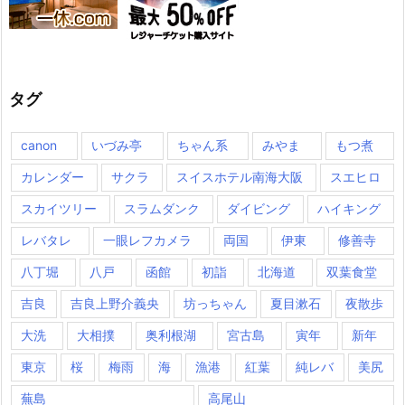
タグ
canon
いづみ亭
ちゃん系
みやま
もつ煮
カレンダー
サクラ
スイスホテル南海大阪
スエヒロ
スカイツリー
スラムダンク
ダイビング
ハイキング
レバタレ
一眼レフカメラ
両国
伊東
修善寺
八丁堀
八戸
函館
初詣
北海道
双葉食堂
吉良
吉良上野介義央
坊っちゃん
夏目漱石
夜散歩
大洗
大相撲
奥利根湖
宮古島
寅年
新年
東京
桜
梅雨
海
漁港
紅葉
純レバ
美尻
蕪島
高尾山