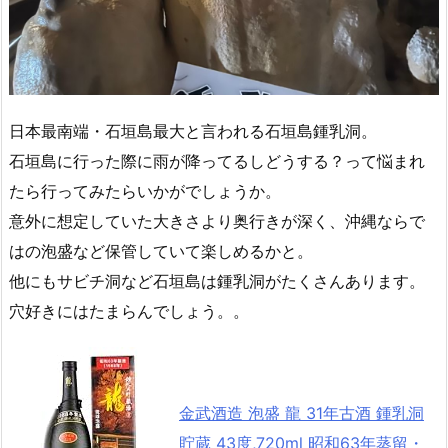
日本最南端・石垣島最大と言われる石垣島鍾乳洞。
石垣島に行った際に雨が降ってるしどうする？って悩まれ
たら行ってみたらいかがでしょうか。
意外に想定していた大きさより奥行きが深く、沖縄ならで
はの泡盛など保管していて楽しめるかと。
他にもサビチ洞など石垣島は鍾乳洞がたくさんあります。
穴好きにはたまらんでしょう。。
金武酒造 泡盛 龍 31年古酒 鍾乳洞
貯蔵 43度,720ml 昭和63年蒸留・