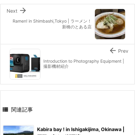

Next
Ramen! in Shimbashi,Tokyo | ラーメン！
新橋のとある店

Prev
Introduction to Photography Equipment |
撮影機材紹介

関連記事
Kabira bay ! in Ishigakijima, Okinawa |