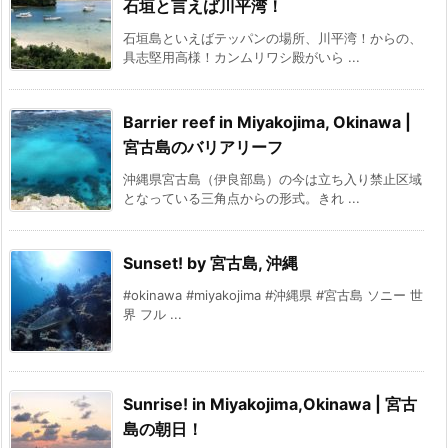
石垣と言えば川平湾！
石垣島といえばテッパンの場所、川平湾！からの、
具志堅用高様！カンムリワシ殿がいら ...
Barrier reef in Miyakojima, Okinawa |
宮古島のバリアリーフ
沖縄県宮古島（伊良部島）の今は立ち入り禁止区域
となっている三角点からの形式。きれ ...
Sunset! by 宮古島, 沖縄
#okinawa #miyakojima #沖縄県 #宮古島 ソニー 世
界 フル ...
Sunrise! in Miyakojima,Okinawa | 宮古
島の朝日！