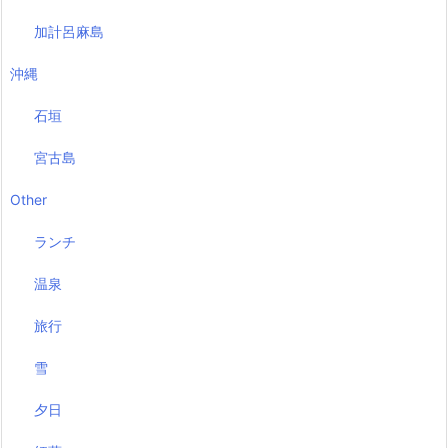
加計呂麻島
沖縄
石垣
宮古島
Other
ランチ
温泉
旅行
雪
夕日