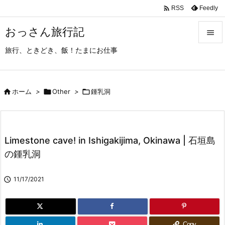

Feedly
RSS
おっさん旅行記

旅行、ときどき、飯！たまにお仕事

メニュ

サイド

ホーム
>

Other
>

鍾乳洞

前へ

Limestone cave! in Ishigakijima, Okinawa | 石垣島
次へ
の鍾乳洞

検索

11/17/2021
Copy