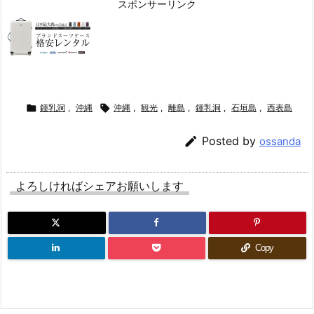
スポンサーリンク

鍾乳洞
,
沖縄

沖縄
,
観光
,
離島
,
鍾乳洞
,
石垣島
,
西表島

Posted by
ossanda
よろしければシェアお願いします
Copy