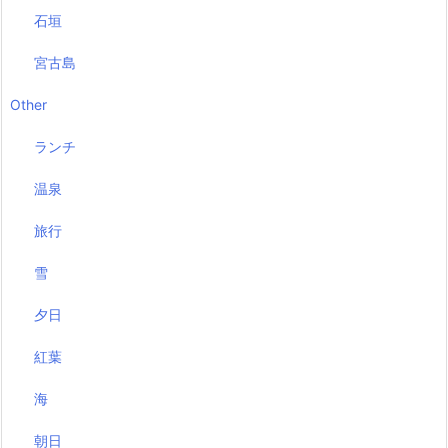
石垣
宮古島
Other
ランチ
温泉
旅行
雪
夕日
紅葉
海
朝日