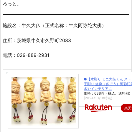
ろっと。
施設名：牛久大仏（正式名称：牛久阿弥陀大佛）
住所：茨城県牛久市久野町2083
電話：029-889-2931
●【木彫り ミニ大仏くん ス
手彫り 坐像（ざぞう）阿弥陀
水やインテリアに
価格：638円（税込、送料別)
(2024/10/18時点)
楽天