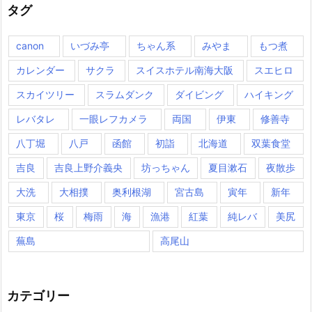
タグ
canon
いづみ亭
ちゃん系
みやま
もつ煮
カレンダー
サクラ
スイスホテル南海大阪
スエヒロ
スカイツリー
スラムダンク
ダイビング
ハイキング
レバタレ
一眼レフカメラ
両国
伊東
修善寺
八丁堀
八戸
函館
初詣
北海道
双葉食堂
吉良
吉良上野介義央
坊っちゃん
夏目漱石
夜散歩
大洗
大相撲
奥利根湖
宮古島
寅年
新年
東京
桜
梅雨
海
漁港
紅葉
純レバ
美尻
蕪島
高尾山
カテゴリー