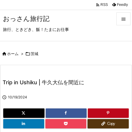

Feedly
RSS
おっさん旅行記

旅行、ときどき、飯！たまにお仕事

メニュ

サイド

ホーム
>

茨城

前へ

Trip in Ushiku | 牛久大仏を間近に
次へ


10/19/2024
検索
Copy