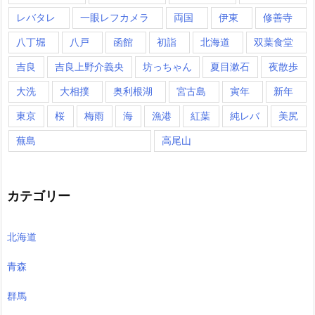
レバタレ
一眼レフカメラ
両国
伊東
修善寺
八丁堀
八戸
函館
初詣
北海道
双葉食堂
吉良
吉良上野介義央
坊っちゃん
夏目漱石
夜散歩
大洗
大相撲
奥利根湖
宮古島
寅年
新年
東京
桜
梅雨
海
漁港
紅葉
純レバ
美尻
蕪島
高尾山
カテゴリー
北海道
青森
群馬