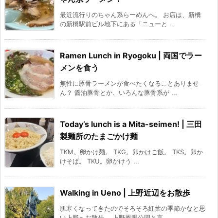
最近流行りのちゃん系らーめんへ。 お店は、新橋
の新橋駅前ビル地下にある「ニューと ...
Ramen Lunch in Ryogoku | 両国でラー
メンを食う
無性に豚骨ラーメンが食べたくなることありませ
ん？ 醤油豚骨とか、いろんな豚骨系が ...
Today’s lunch is a Mita-seimen! | 三田
製麺所のたまごかけ麺
TKM。卵かけ麺。 TKG。卵かけご飯。 TKS。卵か
けそば。 TKU。卵かけう ...
Walking in Ueno | 上野近辺をお散歩
肌寒くなってきたのでそろそろ紅葉の季節かなと思
い上野へお散歩。 上野恩賜公園と言 ...