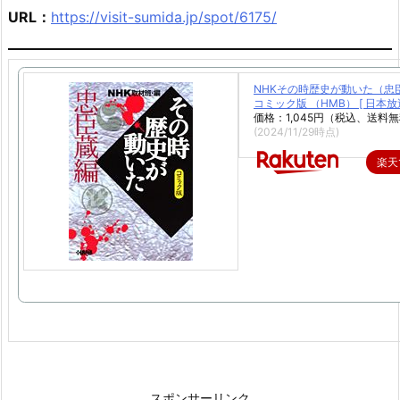
URL：
https://visit-sumida.jp/spot/6175/
NHKその時歴史が動いた（忠
コミック版 （HMB） [ 日本放
価格：1,045円（税込、送料無
(2024/11/29時点)
楽天
スポンサーリンク