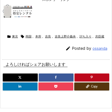

東京

両国
,
本所
,
吉良
,
吉良上野介義央
,
討ち入り
,
忠臣蔵

Posted by
ossanda
よろしければシェアお願いします
Copy