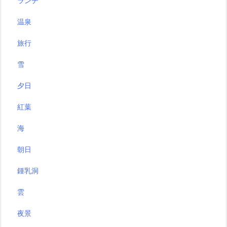
ランチ
温泉
旅行
雪
夕日
紅葉
海
朝日
鍾乳洞
雲
夜景