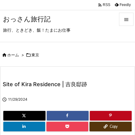

Feedly
RSS
おっさん旅行記

旅行、ときどき、飯！たまにお仕事

メニュ

サイド

ホーム
>

東京

前へ

Site of Kira Residence | 吉良邸跡
次へ


11/29/2024
検索
Copy