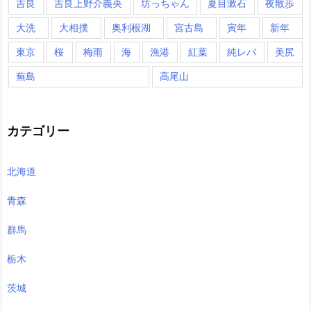
吉良
吉良上野介義央
坊っちゃん
夏目漱石
夜散歩
大洗
大相撲
奥利根湖
宮古島
寅年
新年
東京
桜
梅雨
海
漁港
紅葉
純レバ
美尻
蕪島
高尾山
カテゴリー
北海道
青森
群馬
栃木
茨城