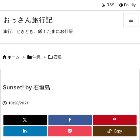

Feedly
RSS
おっさん旅行記

旅行、ときどき、飯！たまにお仕事

メニュ

サイド

ホーム
>

沖縄
>

石垣

前へ

Sunset! by 石垣島
次へ


10/28/2021
検索
Copy