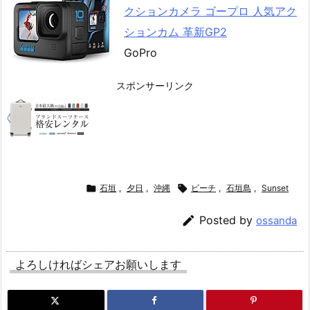
クションカメラ ゴープロ 人気アク
ションカム 革新GP2
GoPro
スポンサーリンク

石垣
,
夕日
,
沖縄

ビーチ
,
石垣島
,
Sunset

Posted by
ossanda
よろしければシェアお願いします