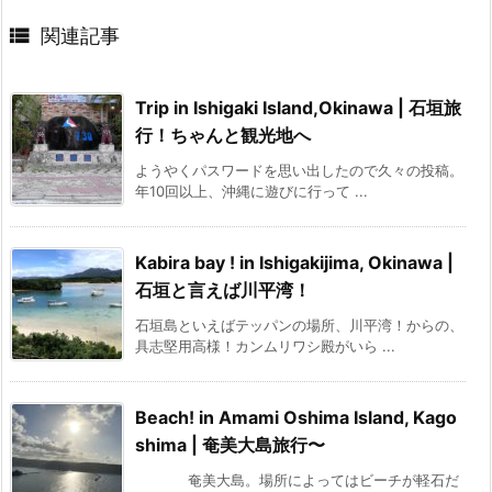

関連記事
Trip in Ishigaki Island,Okinawa | 石垣旅
行！ちゃんと観光地へ
ようやくパスワードを思い出したので久々の投稿。
年10回以上、沖縄に遊びに行って ...
Kabira bay ! in Ishigakijima, Okinawa |
石垣と言えば川平湾！
石垣島といえばテッパンの場所、川平湾！からの、
具志堅用高様！カンムリワシ殿がいら ...
Beach! in Amami Oshima Island, Kago
shima | 奄美大島旅行〜
奄美大島。場所によってはビーチが軽石だ